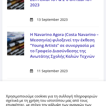
2023
13 September 2023
Η Navarino Agora (Costa Navarino –
Μεσσηνία) φιλοξενεί την έκθεση
“Young Artists” σε συνεργασία με
το Γραφείο Διασύνδεσης της
Ανωτάτης Σχολής Καλών Τεχνών
11 September 2023
“Στον Κύκλο του Τσαρούχη” |
Αυτός ο ιστότοπος χρησιμοποιεί cookies.
Έκθεση φοιτητών Α.Σ.Κ.Τ. στο
Χρησιμοποιούμε cookies για τη συλλογή πληροφοριών
Ίδρυμα Τσαρούχη | Εγκαίνια
σχετικά με τη χρήση του ιστοτόπου μας από τους
Πέμπτη 22 Ιουνίου στις 18:00
επισκέπτες, με στόχο την κάλυψη των αναγκών των