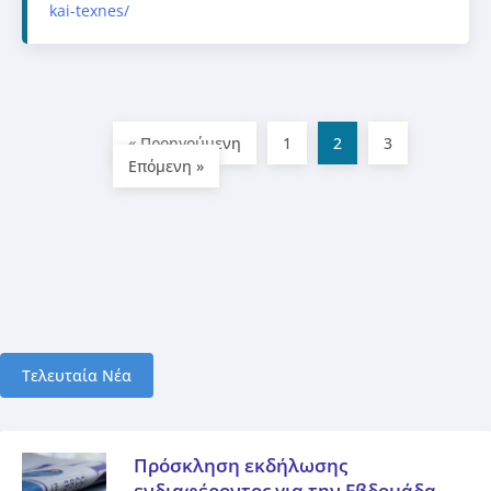
kai-texnes/
« Προηγούμενη
1
2
3
Επόμενη »
Τελευταία Νέα
Πρόσκληση εκδήλωσης
ενδιαφέροντος για την Εβδομάδα